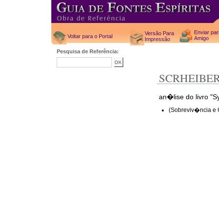
Enviar pa
Versão Para
Voltar para o Portal
Amigo
Impressão
Pesquisa de Referência:
SCRHEIBER
an�lise do livro "Sy
(Sobreviv�ncia e 