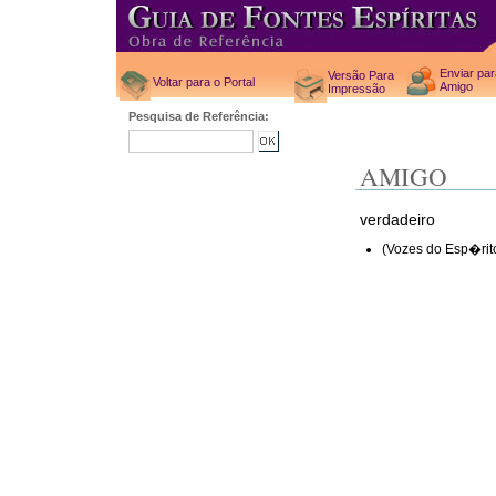
Enviar pa
Versão Para
Voltar para o Portal
Amigo
Impressão
Pesquisa de Referência:
AMIGO
verdadeiro
(Vozes do Esp�ri