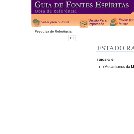
Enviar pa
Versão Para
Voltar para o Portal
Amigo
Impressão
Pesquisa de Referência:
ESTADO R
raios-x e
(Mecanismos da M