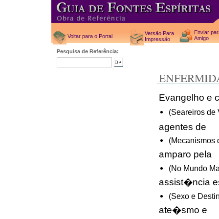
Enviar pa
Versão Para
Voltar para o Portal
Amigo
Impressão
Pesquisa de Referência:
ENFERMID
Evangelho e c
(Seareiros de
agentes de
(Mecanismos 
amparo pela
(No Mundo Mai
assist�ncia es
(Sexo e Destin
ate�smo e