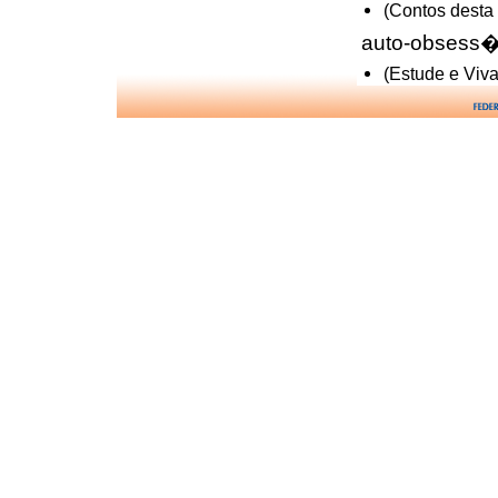
(Contos desta 
auto-obsess�
(Estude e Viva
a��o dos esp
(O Consolador
benef�cios d
(Nos Bastidor
(Entre a Terra
caridade e
(Conduta Esp�