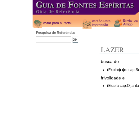
Enviar pa
Versão Para
Voltar para o Portal
Amigo
Impressão
Pesquisa de Referência:
LAZER
busca do
(Expia��o cap.Su
frivolidade e
(Estela cap.O janta