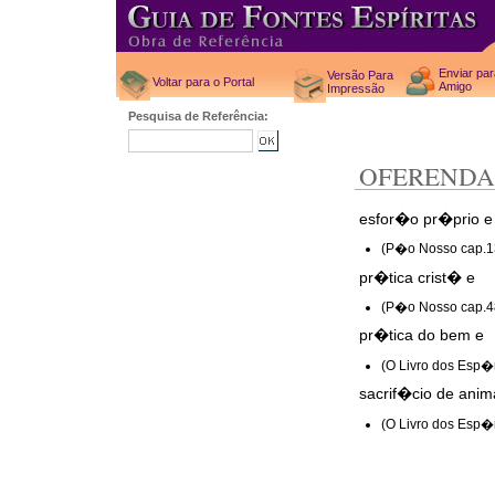
Enviar pa
Versão Para
Voltar para o Portal
Amigo
Impressão
Pesquisa de Referência:
OFERENDA
esfor�o pr�prio e
(P�o Nosso cap.1
pr�tica crist� e
(P�o Nosso cap.4
pr�tica do bem e
(O Livro dos Esp�r
sacrif�cio de anim
(O Livro dos Esp�r