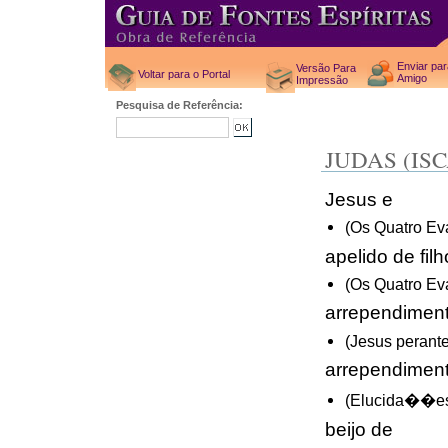
Enviar pa
Versão Para
Voltar para o Portal
Amigo
Impressão
Pesquisa de Referência:
JUDAS (IS
Jesus e
(Os Quatro Ev
apelido de fi
(Os Quatro Ev
arrependimen
(Jesus perante
arrependiment
(Elucida��es
beijo de