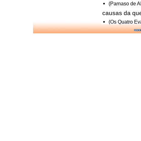
(Parnaso de A
causas da qu
(Os Quatro Ev
comunica��o
(Os Quatro Ev
di�logo de J
(Jesus no Lar 
d�vida e
(Lampad�rio 
evolu��o de
(Os Quatro Ev