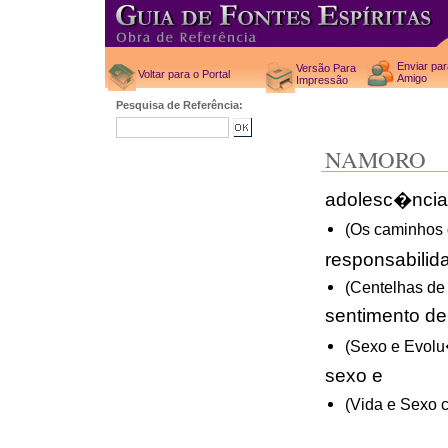
Enviar pa
Versão Para
Voltar para o Portal
Amigo
Impressão
Pesquisa de Referência:
NAMORO
adolesc�ncia
(Os caminhos 
responsabilid
(Centelhas de
sentimento de
(Sexo e Evol
sexo e
(Vida e Sexo c