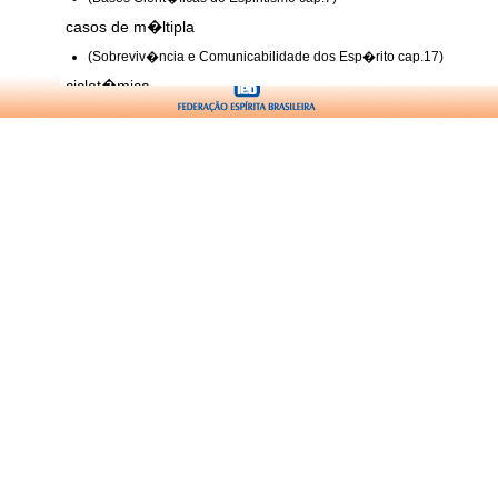
casos de m�ltipla
(Sobreviv�ncia e Comunicabilidade dos Esp�rito cap.17)
ciclot�mica
(Vis�o Esp�rita nas Distonias Mentais cap.3)
compulsiva
(Vis�o Esp�rita nas Distonias Mentais cap.3)
comunica��es esp�ritas e _ eminente
(O Livro dos Esp�ritos cap.Introd.)