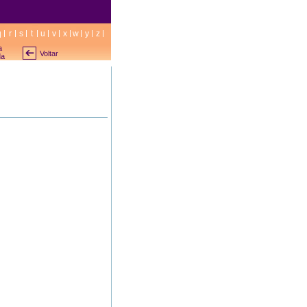
q
r
s
t
u
v
x
w
y
z
a
Voltar
da