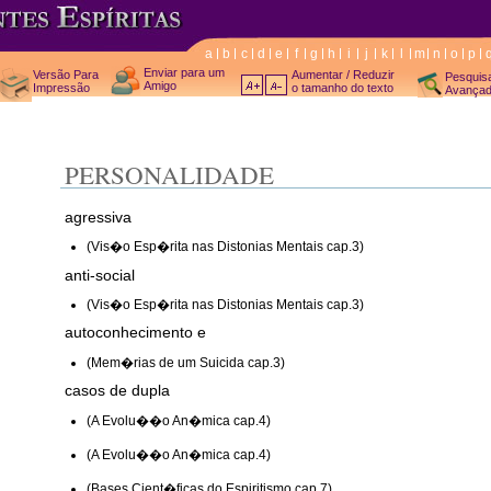
a
b
c
d
e
f
g
h
i
j
k
l
m
n
o
p
Enviar para um
Versão Para
Aumentar / Reduzir
Pesquis
Amigo
Impressão
o tamanho do texto
Avança
PERSONALIDADE
agressiva
(Vis�o Esp�rita nas Distonias Mentais cap.3)
anti-social
(Vis�o Esp�rita nas Distonias Mentais cap.3)
autoconhecimento e
(Mem�rias de um Suicida cap.3)
casos de dupla
(A Evolu��o An�mica cap.4)
(A Evolu��o An�mica cap.4)
(Bases Cient�ficas do Espiritismo cap.7)