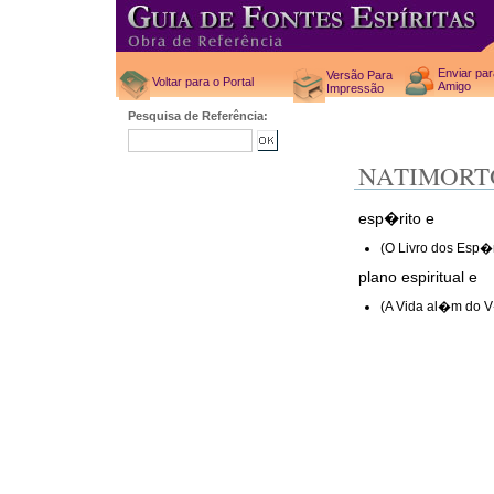
Enviar pa
Versão Para
Voltar para o Portal
Amigo
Impressão
Pesquisa de Referência:
NATIMORT
esp�rito e
(O Livro dos Esp�r
plano espiritual e
(A Vida al�m do V