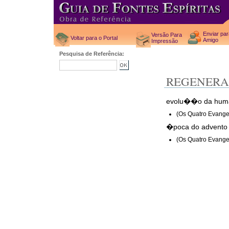
Enviar pa
Versão Para
Voltar para o Portal
Amigo
Impressão
Pesquisa de Referência:
REGENER
evolu��o da huma
(Os Quatro Evange
�poca do advento
(Os Quatro Evange