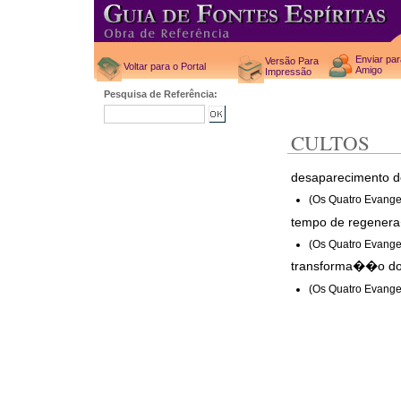
Enviar pa
Versão Para
Voltar para o Portal
Amigo
Impressão
Pesquisa de Referência:
CULTOS
desaparecimento do
(Os Quatro Evange
tempo de regene
(Os Quatro Evange
transforma��o d
(Os Quatro Evange