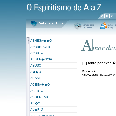
a
b
c
ABNEGA��O
mor div
ABORRECER
ABORTO
ABSTIN�NCIA
[...] fonte por exce
ABUSO
Referência:
A��O
SANT�ANNA, Hernani T. Corr
ACASO
ACEITA��O
ACERTO
ACREDITAR
AD�O
ADEPTO