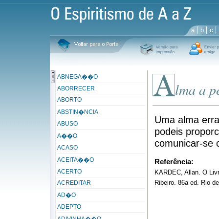
a
b
c
ABNEGA��O
lma a p
ABORRECER
ABORTO
ABSTIN�NCIA
Uma alma erran
ABUSO
podeis proporc
A��O
comunicar-se 
ACASO
ACEITA��O
Referência:
ACERTO
KARDEC, Allan. O Livr
Ribeiro. 86a ed. Rio d
ACREDITAR
AD�O
ADEPTO