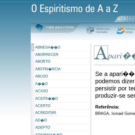
a
b
c
ABNEGA��O
pari��
ABORRECER
ABORTO
ABSTIN�NCIA
Se a apari��o
ABUSO
podemos dizer
A��O
persistir por 
ACASO
produzir-se sem
ACEITA��O
ACERTO
Referência:
ACREDITAR
BRAGA, Ismael Gomes. 
AD�O
ADEPTO