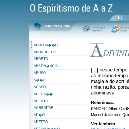
a
b
c
ABNEGA��O
DIVI
ABORRECER
ABORTO
ABSTIN�NCIA
[...] nesse tempo
ABUSO
ao mesmo tempo q
A��O
magia e do sorti
tinha razão, port
ACASO
abominava.
ACEITA��O
ACERTO
Referência:
ACREDITAR
KARDEC, Allan. O c�u 
Manuel Justiniano Quin
AD�O
ADEPTO
Ver também