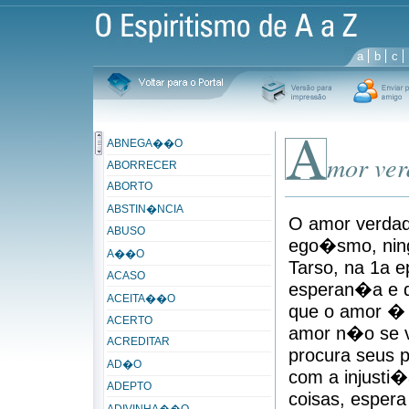
a
b
c
ABNEGA��O
mor ver
ABORRECER
ABORTO
ABSTIN�NCIA
O amor verdad
ABUSO
ego�smo, ning
A��O
Tarso, na 1a e
ACASO
esperan�a e d
ACEITA��O
que o amor � 
ACERTO
amor n�o se v
ACREDITAR
procura seus p
AD�O
com a injusti�
ADEPTO
coisas, espera