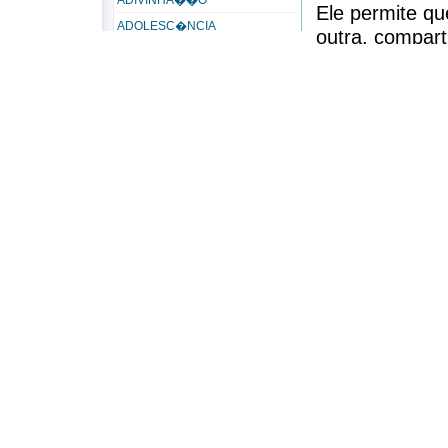
ADIVINHA��O
Ele permite qu
ADOLESC�NCIA
outra, compart
ADORA��O
tarefas simpl
ADORADOR
mutuamente a
ADORAR
Referência:
ADULT�RIO
SOUZA, Dalva Silva. O
AD�LTERO
� tempo de transfo
ADVERS�RIO
Ver também
Advers�rios do Espiritismo
Amor rom�ntico
ADVERSIDADE
AER�BUS
AFEI��O
AFETIVIDADE
AFINIDADE
Afinidade eletiva
AFLI��O
AFLORA��O
AGAP�