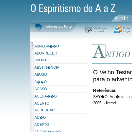
a
b
c
ABNEGA��O
NTIGO
ABORRECER
ABORTO
ABSTIN�NCIA
O Velho Test
ABUSO
para o advento 
A��O
ACASO
Referência:
ACEITA��O
SAY�O, Ant�nio Luiz.
2005. - Introd.
ACERTO
ACREDITAR
AD�O
ADEPTO