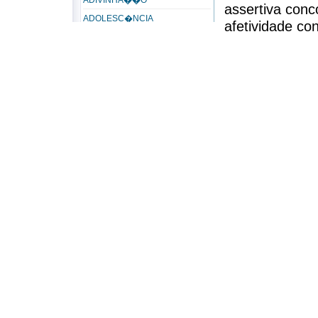
ADIVINHA��O
assertiva conc
ADOLESC�NCIA
afetividade co
ADORA��O
na consci�nci
ADORADOR
Referência:
ADORAR
BALDUINO, Leopoldo. P
ADULT�RIO
AD�LTERO
ADVERS�RIO
Advers�rios do Espiritismo
ADVERSIDADE
AER�BUS
AFEI��O
AFETIVIDADE
AFINIDADE
Afinidade eletiva
AFLI��O
AFLORA��O
AGAP�