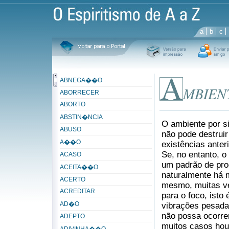
a
b
c
ABNEGA��O
MBIEN
ABORRECER
ABORTO
ABSTIN�NCIA
O ambiente por s
ABUSO
não pode destrui
A��O
existências ante
Se, no entanto, o
ACASO
um padrão de proc
ACEITA��O
naturalmente há m
ACERTO
mesmo, muitas ve
ACREDITAR
para o foco, isto
AD�O
vibrações pesada
não possa ocorre
ADEPTO
muitos casos hou