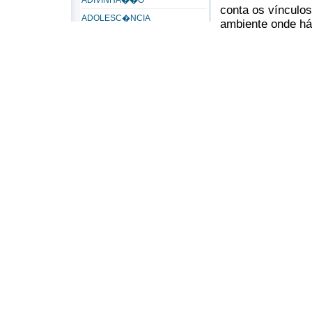
ADIVINHA��O
conta os vínculo
ADOLESC�NCIA
ambiente onde há 
ADORA��O
onde se cultiva o
serviço, a ação 
ADORADOR
por isso mesmo, 
ADORAR
verbal, penetra m
ADULT�RIO
receptividade, qu
AD�LTERO
Referência:
ADVERS�RIO
AMORIM, Deolindo. An
Advers�rios do Espiritismo
Janeiro: FEB, 2005. - 
ADVERSIDADE
Ver também
AER�BUS
Cria��o flu�dica
AFEI��O
AFETIVIDADE
AFINIDADE
Afinidade eletiva
AFLI��O
AFLORA��O
AGAP�