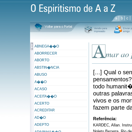
a
b
c
ABNEGA��O
mar ao
ABORRECER
ABORTO
ABSTIN�NCIA
[...] Qual o s
ABUSO
pensamentos? 
A��O
todo humanit�
ACASO
outras palavr
ACEITA��O
vivos e os mo
ACERTO
fazem parte d
ACREDITAR
AD�O
Referência:
ADEPTO
KARDEC, Allan. Instr
Noleto Bezerra. Rio de