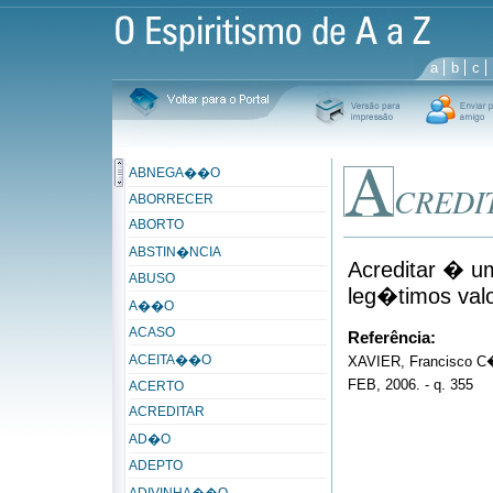
a
b
c
ABNEGA��O
CREDI
ABORRECER
ABORTO
ABSTIN�NCIA
Acreditar � u
ABUSO
leg�timos val
A��O
ACASO
Referência:
ACEITA��O
XAVIER, Francisco C�
FEB, 2006. - q. 355
ACERTO
ACREDITAR
AD�O
ADEPTO