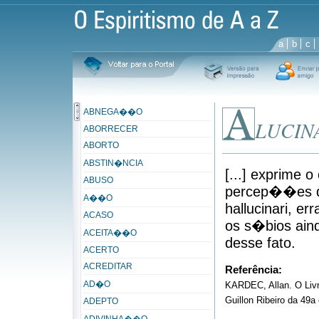
a
b
c
ABNEGA��O
LUCI
ABORRECER
ABORTO
ABSTIN�NCIA
[...] exprime 
ABUSO
percep��es qu
A��O
hallucinari, e
ACASO
os s�bios ain
ACEITA��O
desse fato.
ACERTO
ACREDITAR
Referência:
AD�O
KARDEC, Allan. O Liv
Guillon Ribeiro da 49a 
ADEPTO