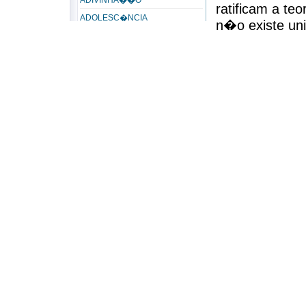
ADIVINHA��O
ratificam a te
ADOLESC�NCIA
n�o existe uni
ADORA��O
Kardec acresc
ADORADOR
afirmando que
ADORAR
tomada como u
ADULT�RIO
uni�o de dois
AD�LTERO
preciso concor
ADVERS�RIO
questionamento 
Consolador, 
Advers�rios do Espiritismo
que merece an
ADVERSIDADE
�esta teoria,
AER�BUS
nos aqui algo 
AFEI��O
apresentada, p
AFETIVIDADE
essa cria��o o
AFINIDADE
almas surgem
Afinidade eletiva
onisci�ncia d
AFLI��O
recusada por K
AFLORA��O
extensiva a to
AGAP�
afirma que, se