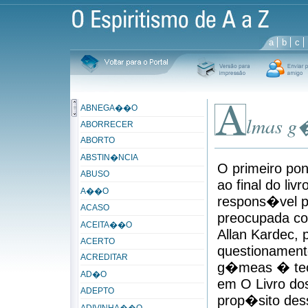
a
b
c
ABNEGA��O
lmas g
ABORRECER
ABORTO
ABSTIN�NCIA
O primeiro pon
ABUSO
ao final do li
A��O
respons�vel 
ACASO
preocupada com
ACEITA��O
Allan Kardec,
ACERTO
questionament
ACREDITAR
g�meas � teo
AD�O
em O Livro do
ADEPTO
prop�sito des