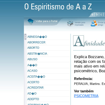
a
b
c
ABNEGA��O
finidade
ABORRECER
ABORTO
ABSTIN�NCIA
Explica Bozzano, 
ABUSO
relação com os fa
A��O
mais ativo em re
psicométrico, Boz
ACASO
ACEITA��O
Referência:
ACERTO
PERALVA, Martins. Est
ACREDITAR
Ver também
AD�O
PSICOMETRIA
ADEPTO