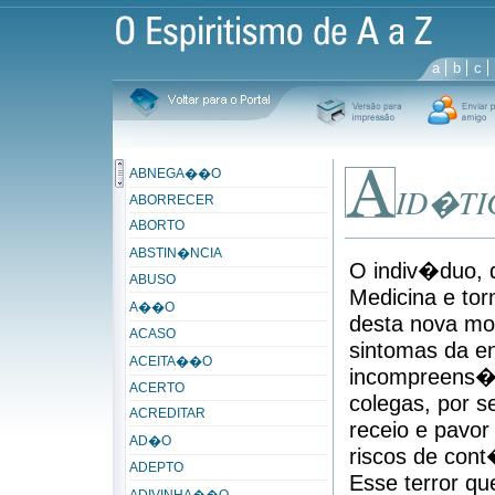
a
b
c
ABNEGA��O
ID�TI
ABORRECER
ABORTO
ABSTIN�NCIA
O indiv�duo, 
ABUSO
Medicina e tor
A��O
desta nova mo
ACASO
sintomas da en
ACEITA��O
incompreens�o
ACERTO
colegas, por s
ACREDITAR
receio e pavor
AD�O
riscos de cont
ADEPTO
Esse terror q