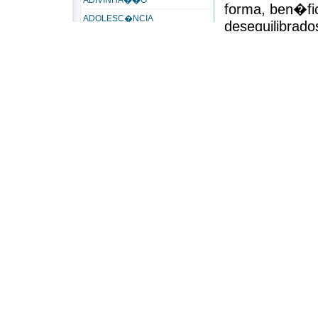
ADIVINHA��O
forma, ben�fic
ADOLESC�NCIA
desequilibrado
ADORA��O
dolorosas que
ADORADOR
s�o muito mai
ADORAR
torturantes ao
ADULT�RIO
sensibilidade 
AD�LTERO
familiares, am
ADVERS�RIO
cora��es que
seu comportam
Advers�rios do Espiritismo
super�vel apen
ADVERSIDADE
f� na luz sup
AER�BUS
para o nosso f
AFEI��O
banhado pela 
AFETIVIDADE
isolamento co
AFINIDADE
se em todos o
Afinidade eletiva
elimina��o da
AFLI��O
que poderiam i
AFLORA��O
sistema mental
AGAP�