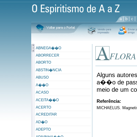
a
b
c
ABNEGA��O
FLOR
ABORRECER
ABORTO
ABSTIN�NCIA
Alguns autor
ABUSO
a��o de passa
A��O
meio de um con
ACASO
ACEITA��O
Referência:
ACERTO
MICHAELUS. Magnetismo
ACREDITAR
AD�O
ADEPTO