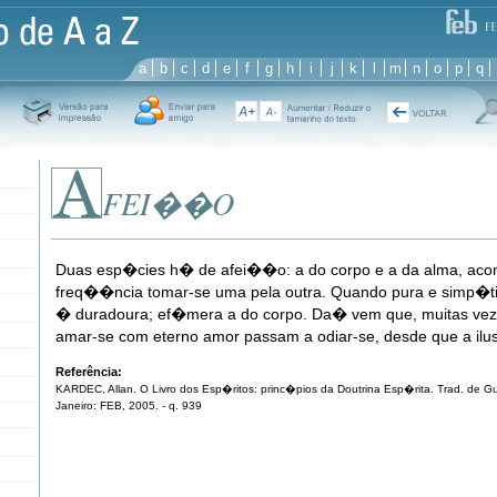
a
b
c
d
e
f
g
h
i
j
k
l
m
n
o
p
q
FEI��O
Duas esp�cies h� de afei��o: a do corpo e a da alma, ac
freq��ncia tomar-se uma pela outra. Quando pura e simp�t
� duradoura; ef�mera a do corpo. Da� vem que, muitas vez
amar-se com eterno amor passam a odiar-se, desde que a il
Referência:
KARDEC, Allan. O Livro dos Esp�ritos: princ�pios da Doutrina Esp�rita. Trad. de Gui
Janeiro: FEB, 2005. - q. 939