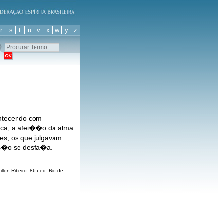
r
s
t
u
v
x
w
y
z
ontecendo com
ica, a afei��o da alma
es, os que julgavam
us�o se desfa�a.
llon Ribeiro. 86a ed. Rio de