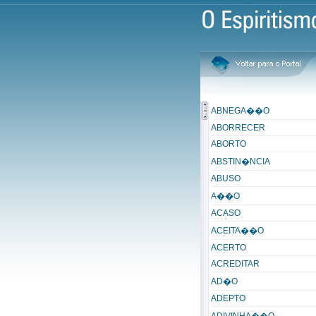
ABNEGA��O
ABORRECER
ABORTO
ABSTIN�NCIA
ABUSO
A��O
ACASO
ACEITA��O
ACERTO
ACREDITAR
AD�O
ADEPTO